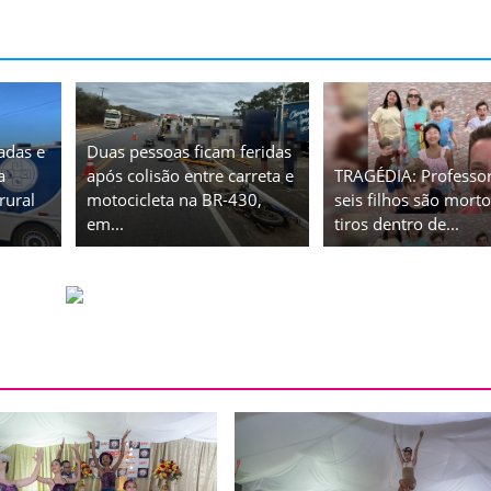
adas e
Duas pessoas ficam feridas
a
após colisão entre carreta e
TRAGÉDIA: Professor
rural
motocicleta na BR-430,
seis filhos são morto
em...
tiros dentro de...