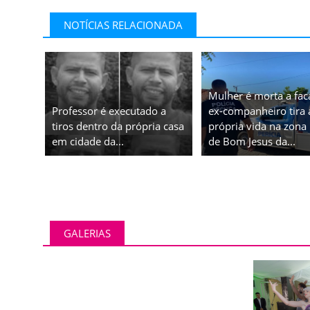
NOTÍCIAS RELACIONADA
Mulher é morta a fac
Professor é executado a
ex-companheiro tira 
tiros dentro da própria casa
própria vida na zona 
em cidade da...
de Bom Jesus da...
GALERIAS