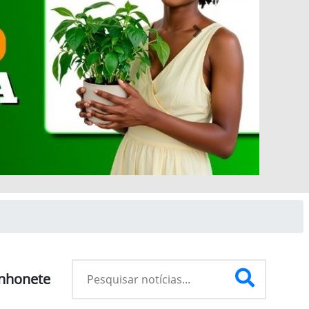
Next
inhonete