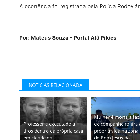
A ocorrência foi registrada pela Polícia Rodoviá
Por: Mateus Souza – Portal Alô Pilões
NOTÍCIAS RELACIONADA
Mulher é morta a fac
Professor é executado a
ex-companheiro tira 
tiros dentro da própria casa
própria vida na zona 
em cidade da...
de Bom Jesus da...