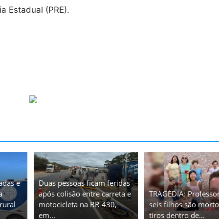
ria Estadual (PRE).
adas e
Duas pessoas ficam feridas
a
após colisão entre carreta e
TRAGÉDIA: Professor
rural
motocicleta na BR-430,
seis filhos são morto
em...
tiros dentro de...