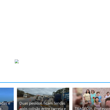
adas e
Duas pessoas ficam feridas
a
após colisão entre carreta e
TRAGÉDIA: Professor