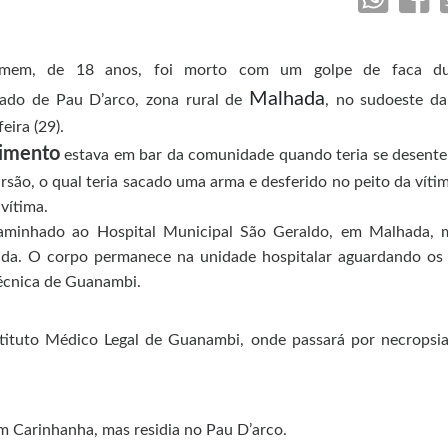
em, de 18 anos, foi morto com um golpe de faca du
Malhada
ado de Pau D’arco, zona rural de
, no sudoeste da
eira (29).
imento
estava em bar da comunidade quando teria se desent
ão, o qual teria sacado uma arma e desferido no peito da víti
 vítima.
aminhado ao Hospital Municipal São Geraldo, em Malhada, 
ida. O corpo permanece na unidade hospitalar aguardando os 
écnica de Guanambi.
ituto Médico Legal de Guanambi, onde passará por necropsia.
em
Carinhanha
, mas residia no Pau D’arco.