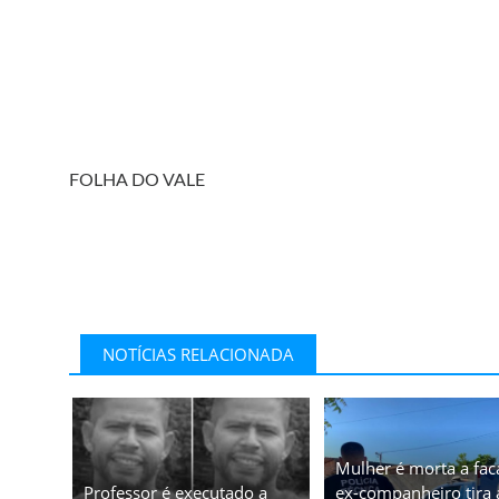
FOLHA DO VALE
NOTÍCIAS RELACIONADA
Mulher é morta a fac
Professor é executado a
ex-companheiro tira 