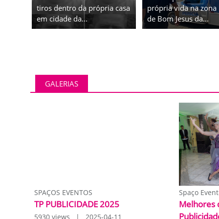
tiros dentro da própria casa
própria vida na zona 
em cidade da...
de Bom Jesus da...
GALERIAS
SPAÇOS EVENTOS
Spaço Event
TP PUBLICIDADE 2025
Melhores 
Publicidad
5930 views | 2025-04-11