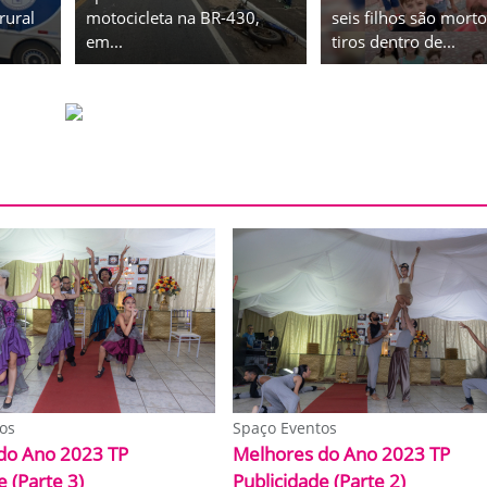
rural
motocicleta na BR-430,
seis filhos são morto
em...
tiros dentro de...
os
Spaço Eventos
do Ano 2023 TP
Melhores do Ano 2023 TP
e (Parte 3)
Publicidade (Parte 2)