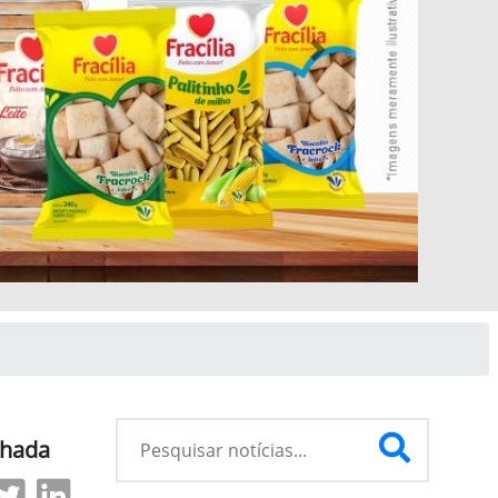
Next
lhada