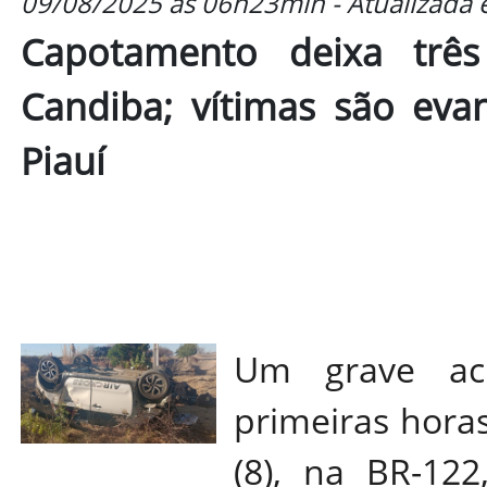
09/08/2025 às 06h23min - Atualizada
Capotamento deixa três
Candiba; vítimas são eva
Piauí
Um grave aci
primeiras hora
(8), na BR-12