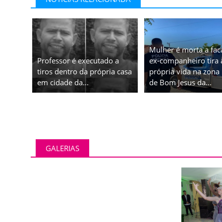
Mulher é morta a fac
Professor é executado a
ex-companheiro tira 
tiros dentro da própria casa
própria vida na zona 
em cidade da...
de Bom Jesus da...
GALERIAS