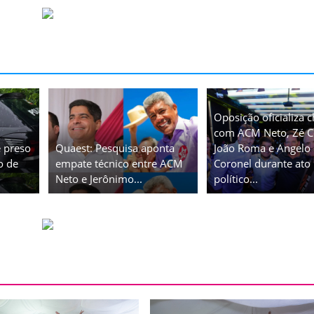
Oposição oficializa 
com ACM Neto, Zé C
 preso
Quaest: Pesquisa aponta
João Roma e Angelo
o de
empate técnico entre ACM
Coronel durante ato
Neto e Jerônimo...
político...