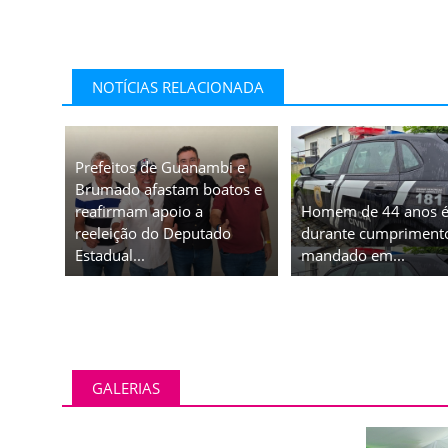
NOTÍCIAS RELACIONADA
Prefeitos de Guanambi e
Brumado afastam boatos e
reafirmam apoio a
Homem de 44 anos é
reeleição do Deputado
durante cumpriment
Estadual...
mandado em...
GALERIAS