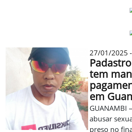
27/01/2025 -
Padastro
tem man
pagament
em Gua
GUANAMBI —
abusar sexua
preso no fin