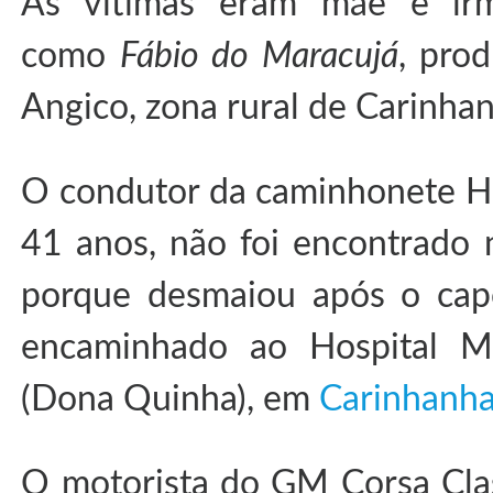
As vítimas eram mãe e irm
como
Fábio do Maracujá
, pro
Angico, zona rural de Carinha
O condutor da caminhonete Hil
41 anos, não foi encontrado 
porque desmaiou após o capo
encaminhado ao Hospital Mu
(Dona Quinha), em
Carinhanh
O motorista do GM Corsa Class