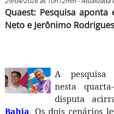
29/04/2026 às 10h12min - Atualizada
Quaest: Pesquisa aponta 
Neto e Jerônimo Rodrigue
A pesquisa 
nesta quarta
disputa aci
Bahia
. Os dois cenários 