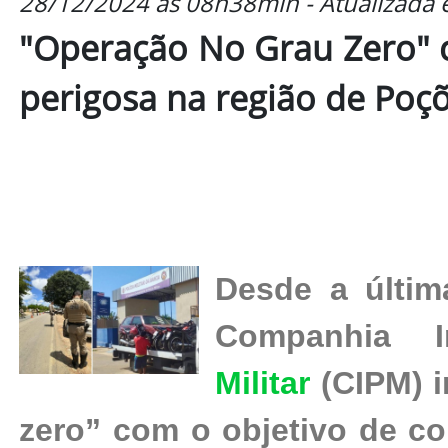
28/12/2024 às 08h38min - Atualizada
"Operação No Grau Zero" c
perigosa na região de Poç
Desde a última
Companhia 
Militar
(CIPM) i
zero” com o objetivo de co