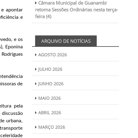
Câmara Municipal de Guanambi
retoma Sessões Ordinárias nesta terça-
 e apontar
feira (4)
ficiência e
evedo, e os
ARQUIVO DE NOTÍCIAS
s), Eponina
m Rodrigues
AGOSTO 2026
JULHO 2026
ntendência
JUNHO 2026
missoras de
MAIO 2026
itura pela
ABRIL 2026
 discussão
de urbana,
MARÇO 2026
transporte
 celeridade