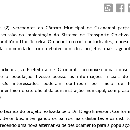
ra (2), vereadores da Câmara Municipal de Guanambi parti
iscussão da implantação do Sistema de Transporte Coletiv
 auditório Lino Teixeira. O encontro reuniu autoridades, repres
 da comunidade para debater um dos projetos mais aguard
audiência, a Prefeitura de Guanambi promoveu uma consul
ue a população tivesse acesso às informações iniciais do
s. Os interessados puderam contribuir por meio de fo
ner fixo no site oficial da administração municipal, com praz
.
 técnica do projeto realizada pelo Dr. Diego Emerson. Conform
 de ônibus, interligando os bairros mais distantes e os distrit
ferecendo uma nova alternativa de deslocamento para a populaçã