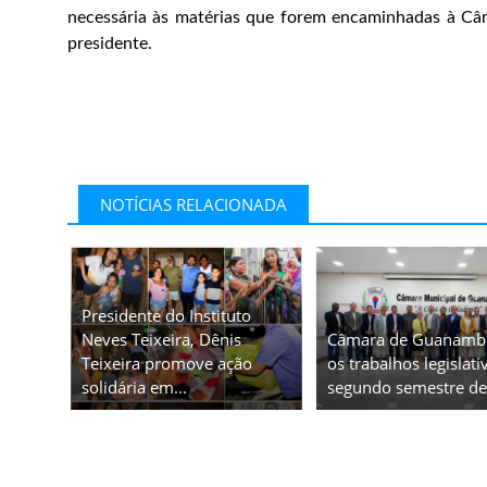
necessária às matérias que forem encaminhadas à Câm
presidente.
NOTÍCIAS RELACIONADA
Presidente do Instituto
Neves Teixeira, Dênis
Câmara de Guanambi
Teixeira promove ação
os trabalhos legislati
solidária em...
segundo semestre de.