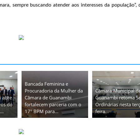
ara, sempre buscando atender aos interesses da população”, 
Bancada Feminina e
Procuradoria da Mulher da
Câmara Municipal d
 abre
Câmara de Guanambi
Guanambi retoma S
vos do
fortalecem parceria com o
Ordinárias nesta ter
..
17º BPM para...
feira...