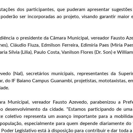
stações dos participantes, que puderam apresentar sugestões
 poderão ser incorporadas ao projeto, visando garantir maior e
udiência o presidente da Câmara Municipal, vereador Fausto Az
s), Cláudio Fiuza, Edmilson Ferreira, Edimíria Paes (Míria Pae
a Sílvia (Lilia), Paulo Costa, Vanilson Flores (Dr. Son) e Willia
edo (Nal), secretários municipais, representantes da Superi
tar, do IF Baiano Campus Guanambi, projetistas, mototaxistas, e
dade.
a Municipal, vereador Fausto Azevedo, parabenizou a Prefe
 o desenvolvimento da cidade. “Estamos participando de uma
te coletivo representa um avanço importante para a mobilida
população, especialmente para quem depende diariamente do 
 Poder Legislativo está à disposição para contribuir e dar toda a