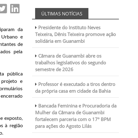
ÚLTIMAS NOTÍCIAS
Presidente do Instituto Neves
ciparam da
Teixeira, Dênis Teixeira promove ação
o Urbano e
solidária em Guanambi
entantes de
ados pela
Câmara de Guanambi abre os
trabalhos legislativos do segundo
semestre de 2026
ta pública
 projeto e
Professor é executado a tiros dentro
rmulários
da própria casa em cidade da Bahia
o encerrado
Bancada Feminina e Procuradoria da
Mulher da Câmara de Guanambi
e exposto,
fortalecem parceria com o 17º BPM
para ações do Agosto Lilás
os à região
o.