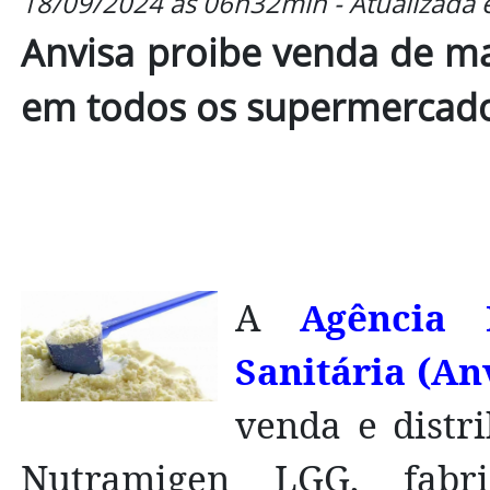
18/09/2024 às 06h32min - Atualizada
Anvisa proibe venda de ma
em todos os supermercado
A
Agência 
Sanitária (An
venda e distri
Nutramigen LGG, fabri