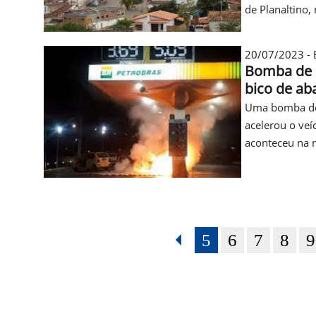
de Planaltino, 
20/07/2023 - B
Bomba de c
bico de ab
Uma bomba de 
acelerou o ve
aconteceu na n
5
6
7
8
9