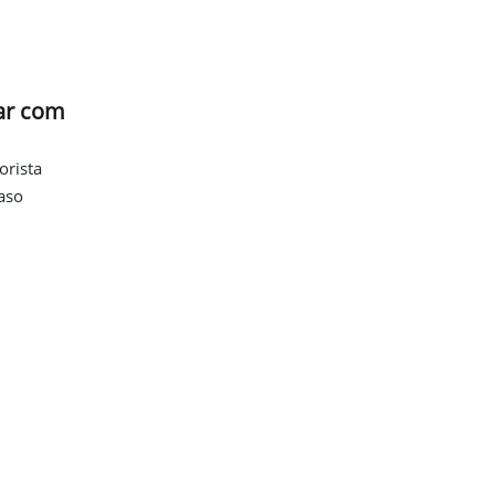
ar com
orista
aso