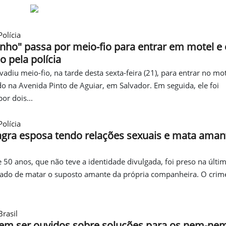
olícia
nho" passa por meio-fio para entrar em motel e 
 pela polícia
iu meio-fio, na tarde desta sexta-feira (21), para entrar no mo
ado na Avenida Pinto de Aguiar, em Salvador. Em seguida, ele foi
or dois...
olícia
ra esposa tendo relações sexuais e mata aman
 anos, que não teve a identidade divulgada, foi preso na últim
usado de matar o suposto amante da própria companheira. O crime
rasil
em ser ouvidos sobre soluções para os nem-ne