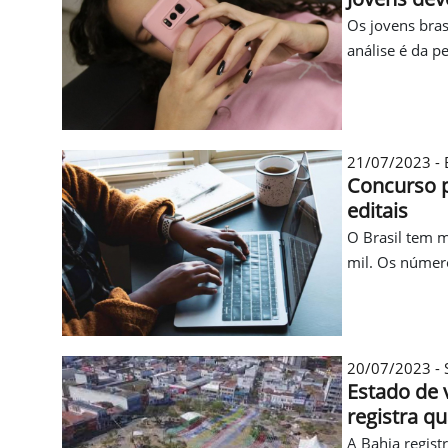
Os jovens bras
análise é da p
21/07/2023 - B
Concurso p
editais
O Brasil tem m
mil. Os número
20/07/2023 - 
Estado de v
registra q
A Bahia regist