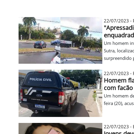
22/07/2023 - P
"Apressadi
enquadrado
Um homem invad
Sutra, localiz
surpreendido p
22/07/2023 - P
Homem flag
com facão
Um homem de 50
feira (20), ac
22/07/2023 - B
Jovens dev