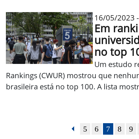
16/05/2023 
Em ranki
universi
no top 1
Um estudo re
Rankings (CWUR) mostrou que nenhuma
brasileira está no top 100. A lista mostr
5
6
7
8
9