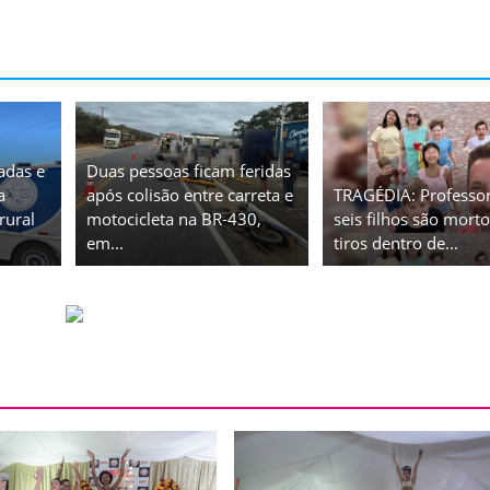
adas e
Duas pessoas ficam feridas
a
após colisão entre carreta e
TRAGÉDIA: Professor
rural
motocicleta na BR-430,
seis filhos são morto
em...
tiros dentro de...