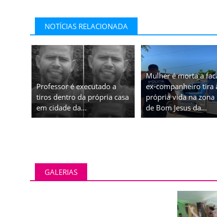
NOTÍCIAS RELACIONADA
Mulher é morta a fac
Professor é executado a
ex-companheiro tira 
tiros dentro da própria casa
própria vida na zona 
em cidade da...
de Bom Jesus da...
GALERIAS